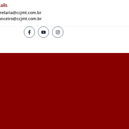
ails
retaria@ccjmt.com.br
anceiro@ccjmt.com.br