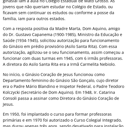
ginasial iam à aula no Colégio Estadual de Mato Grosso. As
jovens que não queriam estudar no Colégio de Estado, ou
ficavam sem continuar os estudos ou conforme a posse da
família, iam para outros estados.
Com a resposta positiva da Madre Marta, Dom Aquino, amigo
do Dr. Gustavo Capanema (1900-1985), Ministro da Educação e
Saúde (1934-1945), solicitou autorização para funcionamento
do Ginásio em prédio provisório (Asilo Santa Rita). Com essa
autorização, agilizou-se o seu funcionamento, assim começou a
funcionar com duas turmas em 1945, com 6 irmãs professoras.
A diretora do Asilo Santa Rita era a Irmã Carmelita Nebiolo.
No início, o Ginásio Coração de Jesus funcionou como
Departamento feminino do Ginásio São Gonçalo, cujo diretor
era o Padre Mário Blandino e Inspetor Federal, o Padre Teodoro
Kolczycki (Secretário de Dom Aquino). Em 1948, Ir. Catarina
Consoli passa a assinar como Diretora do Ginásio Coração de
Jesus.
Em 1950, foi implantado o curso para formar professoras
primárias e em 1970 foi autorizado o Curso Colegial Integrado,
mas durou apenas três anos, sendo desativado para instalação